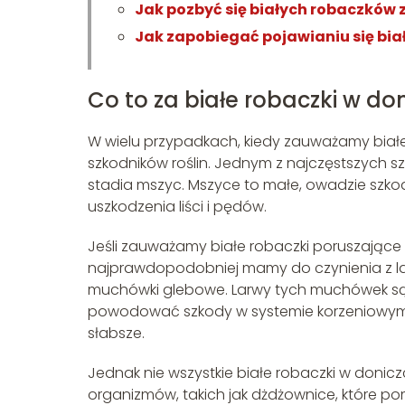
Jak pozbyć się białych robaczków z
Jak zapobiegać pojawianiu się bi
Co to za białe robaczki w do
W wielu przypadkach, kiedy zauważamy biał
szkodników roślin. Jednym z najczęstszych 
stadia mszyc. Mszyce to małe, owadzie szkod
uszkodzenia liści i pędów.
Jeśli zauważamy białe robaczki poruszające s
najprawdopodobniej mamy do czynienia z la
muchówki glebowe. Larwy tych muchówek są b
powodować szkody w systemie korzeniowym rośl
słabsze.
Jednak nie wszystkie białe robaczki w donic
organizmów, takich jak dżdżownice, które po