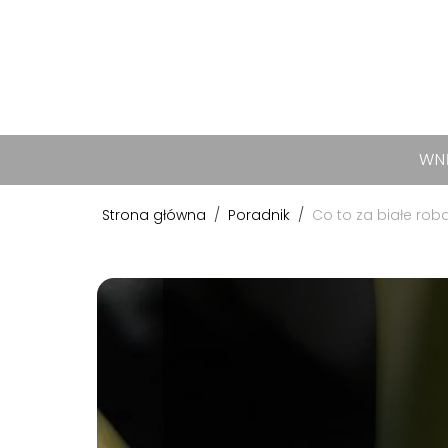
WN
Strona główna
/
Poradnik
/
Co to za białe rob