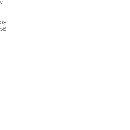
ny
czy
bić
i