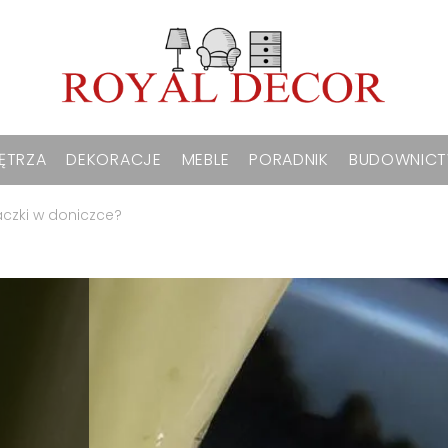
ĘTRZA
DEKORACJE
MEBLE
PORADNIK
BUDOWNIC
aczki w doniczce?