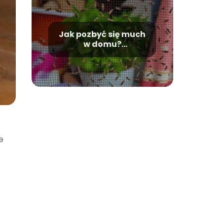
Jak pozbyć się much
w domu?
Najskuteczniejsze
metody radzenia
sobie z nimi
e