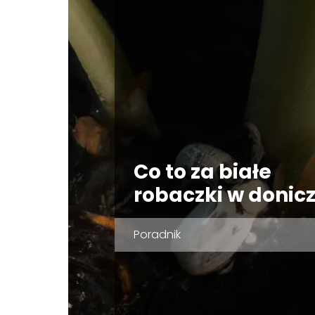
Co to za białe
robaczki w donic
Poradnik