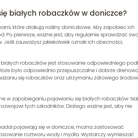
ię białych robaczków w doniczce?
ami, które atakują rośliny doniczkowe. Aby zapobiec ich
tod. Po pierwsze, ważne jest, aby regularnie sprawdzać swo
 Jeśli zauważysz jakiekolwiek oznaki ich obecności,
 białych robaczków jest stosowanie odpowiedniego pod
odłoże było odpowiednio przepuszczalne i dobrze drenow
aniu się robaczków oraz utrzymaniu zdrowego środow
żne w zapobieganiu pojawianiu się białych robaczków. Na
rozwojowi tych szkodników. Dlatego ważne jest, aby nie
i nadal pojawiają się w doniczce, można zastosować
 stosowanie roztworu wody i mydła. Wystarczy wymieszać