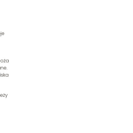
je
łoża
ane.
iska
leży