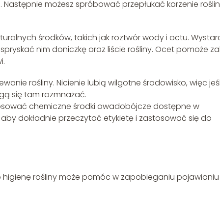
ni. Następnie możesz spróbować przepłukać korzenie rośli
aturalnych środków, takich jak roztwór wody i octu. Wystar
spryskać nim doniczkę oraz liście rośliny. Ocet pomoże za
i.
anie rośliny. Nicienie lubią wilgotne środowisko, więc jeśl
gą się tam rozmnażać.
astosować chemiczne środki owadobójcze dostępne w
 aby dokładnie przeczytać etykietę i zastosować się do
o higienę rośliny może pomóc w zapobieganiu pojawianiu