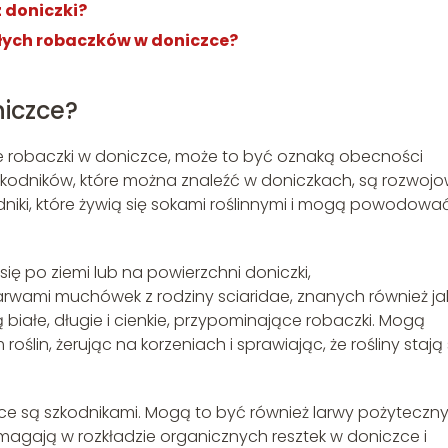
 doniczki?
ałych robaczków w doniczce?
niczce?
e robaczki w doniczce, może to być oznaką obecności
szkodników, które można znaleźć w doniczkach, są rozwoj
niki, które żywią się sokami roślinnymi i mogą powodowa
ię po ziemi lub na powierzchni doniczki,
rwami muchówek z rodziny sciaridae, znanych również ja
iałe, długie i cienkie, przypominające robaczki. Mogą
in, żerując na korzeniach i sprawiając, że rośliny stają 
zce są szkodnikami. Mogą to być również larwy pożyteczn
magają w rozkładzie organicznych resztek w doniczce i