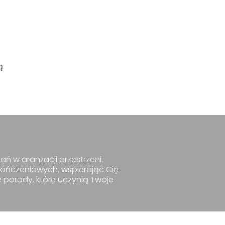
ą
ań w aranżacji przestrzeni.
kończeniowych, wspierając Cię
e porady, które uczynią Twoje