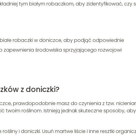
dokładniej tym białym robaczkom, aby zidentyfikować, czy 
 białe robaczki w doniczce, aby podjąć odpowiednie
ub zapewnienia środowiska sprzyjającego rozwojowi
zków z doniczki?
niczce, prawdopodobnie masz do czynienia z tzw. nicienia
ć twoim roślinom. Istnieją jednak skuteczne sposoby, aby
śliny i doniczki. Usuń martwe liście i inne resztki organic