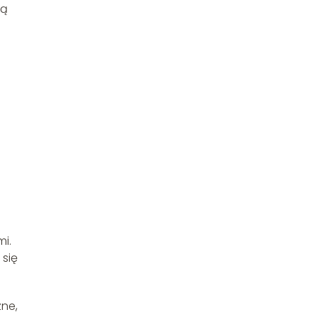
są
mi.
 się
zne,