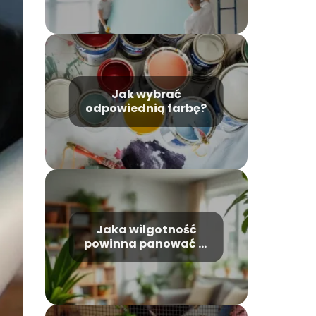
Jak wybrać
odpowiednią farbę?
Jaka wilgotność
powinna panować w
domu? Optymalne
wartości i porady