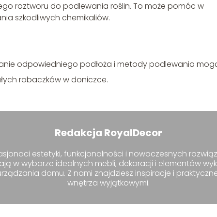
ć tego roztworu do podlewania roślin. To może pomóc w
nia szkodliwych chemikaliów.
owanie odpowiedniego podłoża i metody podlewania mog
ałych robaczków w doniczce.
Redakcja RoyalDecor
sjonaci estetyki, funkcjonalności i nowoczesnych rozwiąz
ają w wyborze idealnych mebli, dekoracji i elementów wy
ządzania domu. Z nami znajdziesz inspiracje i praktyczn
wnętrza wyjątkowymi.