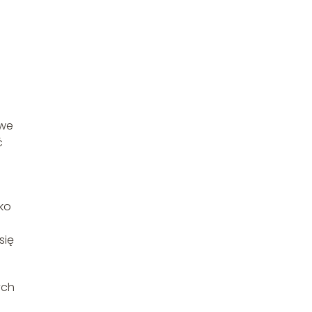
owe
ć
ko
się
ych