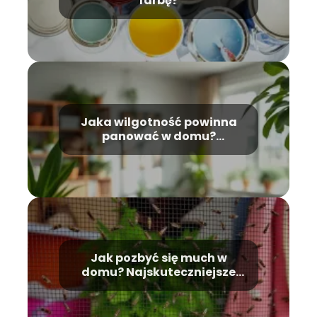
farbę?
Jaka wilgotność powinna
panować w domu?
Optymalne wartości i
porady
Jak pozbyć się much w
domu? Najskuteczniejsze
metody radzenia sobie z
nimi