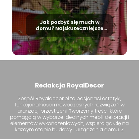
Jak pozbyć się much w
domu? Najskuteczniejsze
metody radzenia sobie z
nimi
Redakcja RoyalDecor
Zespół Royaldecor.pl to pasjonaci estetyki,
funkcjonalności i nowoczesnych rozwiązań w
aranżacji przestrzeni. Tworzymy treści, które
pomagają w wyborze idealnych mebli, dekoracji i
elementów wykończeniowych, wspierając Cię na
każdym etapie budowy i urządzania domu. Z
nami znajdziesz inspiracje i praktyczne porady,