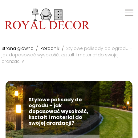
Strona główna
/
Poradnik
/
Stylowe palisady do ogrodu –
jak dopasować wysokość, kształt i materiał do swojej
aranżacji?
Stylowe palisady do
ogrodu – jak
dopasować wysokość,
kształt i materiał do
swojej aranżacji?