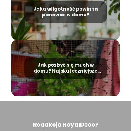
Jaka wilgotność powinna
panować w domu?
Optymalne wartości i
porady
Jak pozbyć się much w
domu? Najskuteczniejsze
metody radzenia sobie z
nimi
Redakcja RoyalDecor