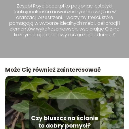
Zespół Royaldecor.pl to pasjonaci estetyki,
funkcjonalności i nowoczesnych rozwiązań w
aranżacji przestrzeni. Tworzymy treści, które
pomagają w wyborze idealnych mebli, dekoracji i
elementów wykończeniowych, wspierając Cię na
każdym etapie budowy i urządzania domu. Z
nami znajdziesz inspiracje i praktyczne porady,
które uczynią Twoje wnętrza wyjątkowymi.
Może Cię również zainteresować
Czy bluszcz na ścianie
to dobry pomysł?