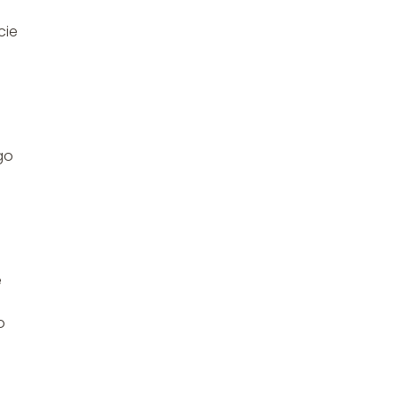
cie
go
e
o