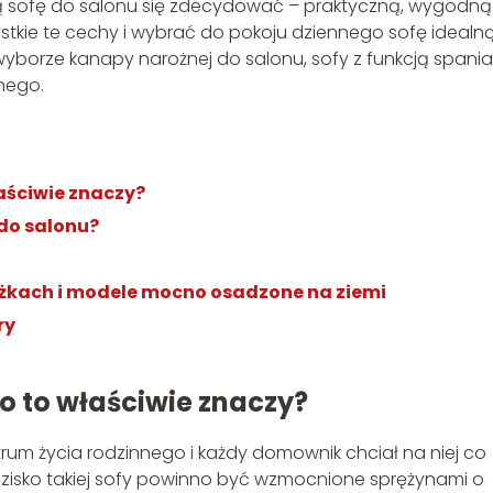
ą sofę do salonu się zdecydować – praktyczną, wygodną
ie te cechy i wybrać do pokoju dziennego sofę idealn
orze kanapy narożnej do salonu, sofy z funkcją spania
nego.
aściwie znaczy?
do salonu?
żkach i modele mocno osadzone na ziemi
ry
o to właściwie znaczy?
ntrum życia rodzinnego i każdy domownik chciał na niej co
isko takiej sofy powinno być wzmocnione sprężynami o