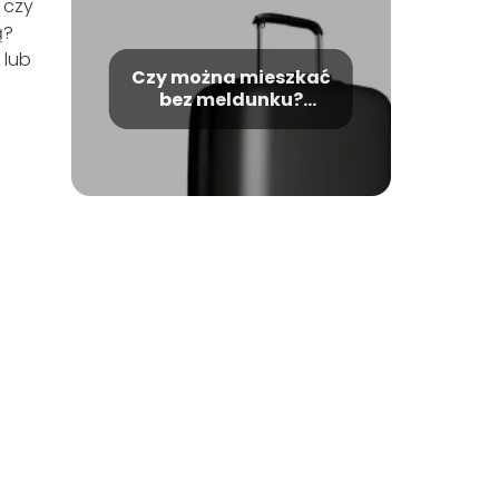
 czy
ą?
 lub
Czy można mieszkać
bez meldunku?
Odpowiedź i porady.