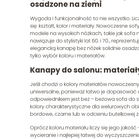
osadzone na ziemi
Wygoda i funkcjonalność to nie wszystko. Lic
się: kształt, kolor i materiały. Nowoczesne s
modele na wysokich nóżkach, takie jak sofa 
nawiązuje do stylistyki lat 60. i 70., reprez
elegancką kanapę bez nóżek solidnie osadzo
tylko wybór koloru i materiałów.
Kanapy do salonu: materiały
Jeśli chodzi o kolory materiałów nowoczesn
uniwersalne, ponieważ łatwo je dopasować d
odpowiednikiem jest beż – beżowa sofa do s
kolory charakterystyczne dla welurowych o
bordowe, czarne lub w odcieniu butelkowej zi
Oprócz koloru materiału liczy się jego jakoś
wycieranie i najlepiej łatwej do wyczyszczen