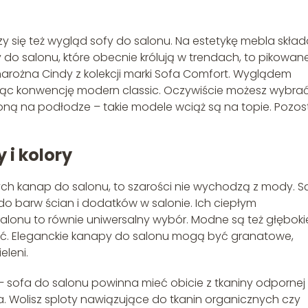
zy się też wygląd sofy do salonu. Na estetykę mebla skład
ofy do salonu, które obecnie królują w trendach, to pikowan
narożna Cindy z kolekcji marki Sofa Comfort. Wyglądem
entując konwencję modern classic. Oczywiście możesz wybra
ną na podłodze – takie modele wciąż są na topie. Pozos
 i kolory
ych kanap do salonu, to szarości nie wychodzą z mody. S
o barw ścian i dodatków w salonie. Ich ciepłym
alonu to równie uniwersalny wybór. Modne są też głęboki
bić. Eleganckie kanapy do salonu mogą być granatowe,
eleni.
ć – sofa do salonu powinna mieć obicie z tkaniny odpornej
ia. Wolisz sploty nawiązujące do tkanin organicznych czy