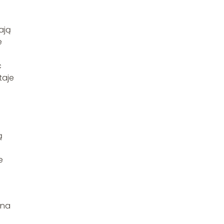
ają
e
ć
taje
ą
e
 na