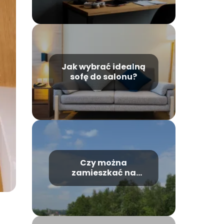
Jak wybrać idealną
sofę do salonu?
Czy można
zamieszkać na
działce rekreacyjnej?
Odpowiedź i porady