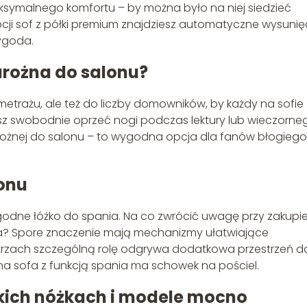
aksymalnego komfortu – by można było na niej siedzieć
ji sof z półki premium znajdziesz automatyczne wysunię
ygoda.
rożna do salonu?
metrażu, ale też do liczby domowników, by każdy na sofie
isz swobodnie oprzeć nogi podczas lektury lub wieczorne
ożnej do salonu – to wygodna opcja dla fanów błogiego
lonu
godne łóżko do spania. Na co zwrócić uwagę przy zakupi
a? Spore znaczenie mają mechanizmy ułatwiające
ętrzach szczególną rolę odgrywa dodatkowa przestrzeń d
 sofa z funkcją spania ma schowek na pościel.
kich nóżkach i modele mocno