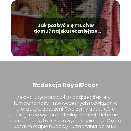
Jak pozbyć się much w
domu? Najskuteczniejsze
metody radzenia sobie z
nimi
Redakcja RoyalDecor
Zespół Royaldecor.pl to pasjonaci estetyki,
funkcjonalności i nowoczesnych rozwiązań w
aranżacji przestrzeni. Tworzymy treści, które
pomagają w wyborze idealnych mebli, dekoracji i
elementów wykończeniowych, wspierając Cię na
każdym etapie budowy i urządzania domu. Z