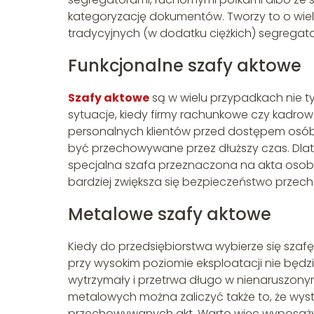
kategoryzację dokumentów. Tworzy to o wiele
tradycyjnych (w dodatku ciężkich) segregat
Funkcjonalne szafy aktowe
Szafy aktowe
są w wielu przypadkach nie ty
sytuacje, kiedy firmy rachunkowe czy kadr
personalnych klientów przed dostępem osó
być przechowywane przez dłuższy czas. Dlate
specjalna szafa przeznaczona na akta osobow
bardziej zwiększa się bezpieczeństwo prz
Metalowe szafy aktowe
Kiedy do przedsiębiorstwa wybierze się szafę 
przy wysokim poziomie eksploatacji nie będzi
wytrzymały i przetrwa długo w nienaruszony
metalowych można zaliczyć także to, że wy
przechowywanych akt. Warto więc wyposażyć 