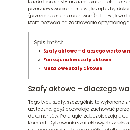
Każde biuro, instytucja, mówiąc ogólnie prz
przechowywania co raz większej liczby dok
(przeznaczone na archiwum) albo większe b
które pozwolą na zachowanie optymalnego p
Spis treści:
Szafy aktowe – dlaczego warto w n
Funkcjonalne szafy aktowe
Metalowe szafy aktowe
Szafy aktowe – dlaczego wa
Tego typu szafy, szczególnie te wykonane z m
użyteczne, gdyż pozwalają zachować porzą
dokumentów. Po drugie, zabezpieczają akta
Komfort użytkowania szaf aktowych zwiększa s
segregatorami, ruchomymi półkami albo ze s