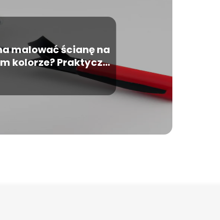
a malować ścianę na
m kolorze? Praktyczne
ady i wskazówki