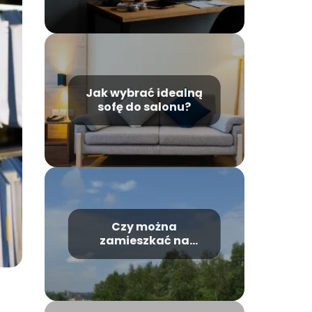
Jak wybrać idealną
sofę do salonu?
Czy można
zamieszkać na
działce rekreacyjnej?
Odpowiedź i porady