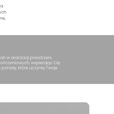
na
ych
ne,
ań w aranżacji przestrzeni.
kończeniowych, wspierając Cię
e porady, które uczynią Twoje