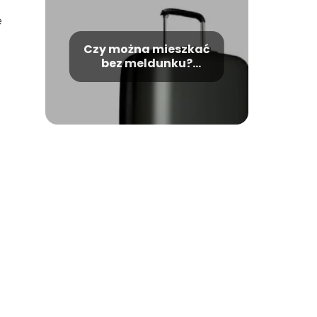
e
Czy można mieszkać
bez meldunku?
Odpowiedź i porady.