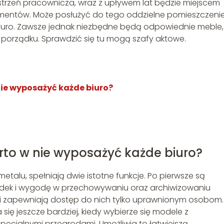
estrzeń pracownicza, wraz z upływem lat będzie miejscem
umentów. Może posłużyć do tego oddzielne pomieszczeni
iuro. Zawsze jednak niezbędne będą odpowiednie meble,
orządku. Sprawdzić się tu mogą szafy aktowe.
ie wyposażyć każde biuro?
rto w nie wyposażyć każde biuro?
etalu, spełniają dwie istotne funkcje. Po pierwsze są
dek i wygodę w przechowywaniu oraz archiwizowaniu
 i zapewniają dostęp do nich tylko uprawnionym osobom.
ię jeszcze bardziej, kiedy wybierze się modele z
pecjalnymi przegrodami. Umożliwia to łatwiejszą