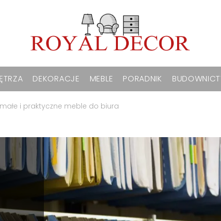
ĘTRZA
DEKORACJE
MEBLE
PORADNIK
BUDOWNIC
ymałe i praktyczne meble do biura