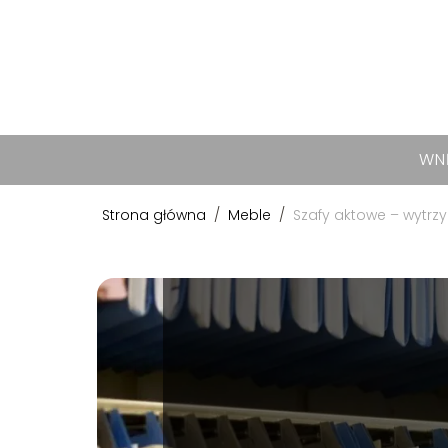
WN
Strona główna
/
Meble
/
Szafy aktowe – wytrz