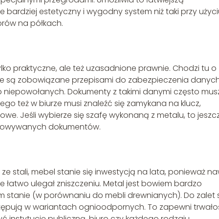
 bardziej estetyczny i wygodny system niż taki przy użyc
orów na półkach.
lko praktyczne, ale też uzasadnione prawnie. Chodzi tu o
owe są zobowiązane przepisami do zabezpieczenia danyc
b niepowołanych. Dokumenty z takimi danymi często mus
go też w biurze musi znaleźć się zamykana na klucz,
e. Jeśli wybierze się szafę wykonaną z metalu, to jeszc
echowywanych dokumentów.
ze stali, mebel stanie się inwestycją na lata, ponieważ n
e łatwo ulegał zniszczeniu. Metal jest bowiem bardzo
m stanie (w porównaniu do mebli drewnianych). Do zalet 
stępują w wariantach ognioodpornych. To zapewni trwało
instytucję publiczną, biuro czy każdego rodzaju