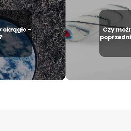
y okrągłe –
Czy możn
?
poprzedni
por