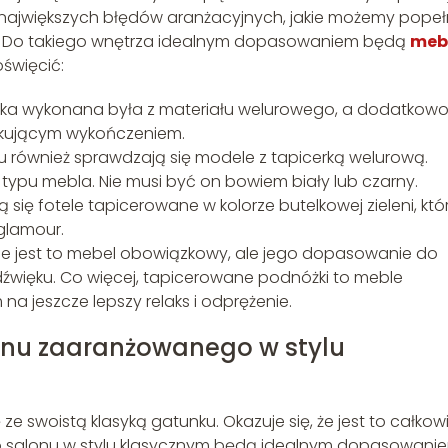
en z największych błędów aranżacyjnych, jakie możemy popeł
r. Do takiego wnętrza idealnym dopasowaniem będą
meb
święcić:
cerka wykonana była z materiału welurowego, a dodatkow
skującym wykończeniem.
również sprawdzają się modele z tapicerką welurową.
typu mebla. Nie musi być on bowiem biały lub czarny.
się fotele tapicerowane w kolorze butelkowej zieleni, któ
 glamour.
e jest to mebel obowiązkowy, ale jego dopasowanie do
więku. Co więcej, tapicerowane podnóżki to meble
na jeszcze lepszy relaks i odprężenie.
onu zaaranżowanego w stylu
e swoistą klasyką gatunku. Okazuje się, że jest to całkow
o salonu w stylu klasycznym będą idealnym dopasowanie