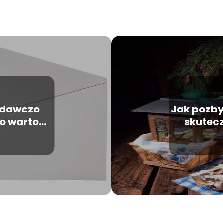
 zdawczo
Jak pozby
go warto
skutec
ze?