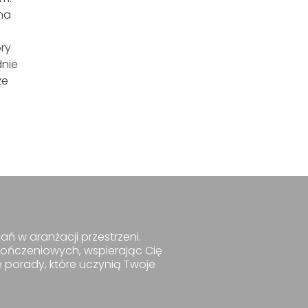
na
óry
dnie
że
ań w aranżacji przestrzeni.
kończeniowych, wspierając Cię
e porady, które uczynią Twoje