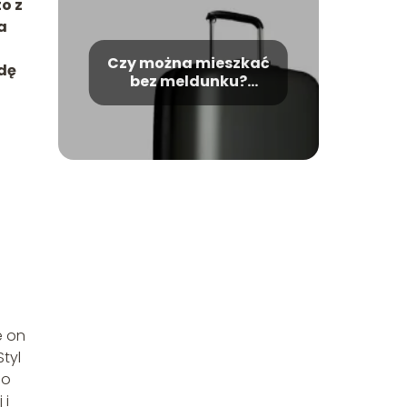
o z
a
Czy można mieszkać
wdę
bez meldunku?
Odpowiedź i porady.
e on
tyl
 o
 i