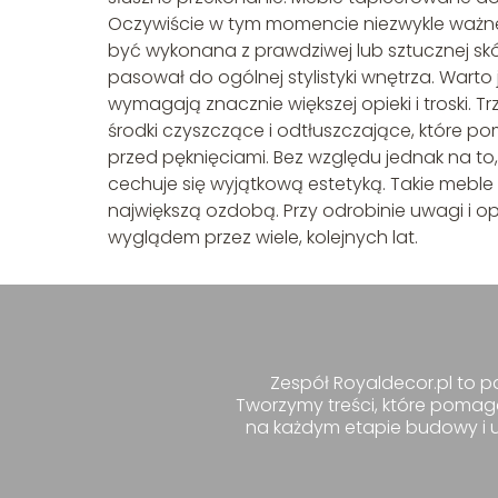
Oczywiście w tym momencie niezwykle ważne
być wykonana z prawdziwej lub sztucznej skór
pasował do ogólnej stylistyki wnętrza. Wart
wymagają znacznie większej opieki i troski.
środki czyszczące i odtłuszczające, które p
przed pęknięciami. Bez względu jednak na to
cechuje się wyjątkową estetyką. Takie mebl
największą ozdobą. Przy odrobinie uwagi i o
wyglądem przez wiele, kolejnych lat.
Zespół Royaldecor.pl to pa
Tworzymy treści, które pomag
na każdym etapie budowy i ur