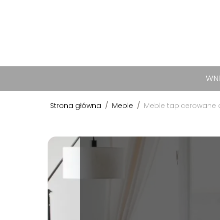
WN
Strona główna
/
Meble
/
Meble tapicerowane d