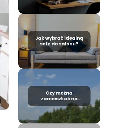
Jak wybrać idealną
sofę do salonu?
Czy można
zamieszkać na
działce rekreacyjnej?
Odpowiedź i porady