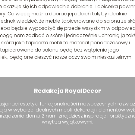
 okazuje się ich odpowiednie dobranie. Tapicerka powin
y. Co więcej można dobrać jej odcień tak, by idealnie
o jednak wiedzieć, że meble tapicerowane do salonu ze sk
 Trzeba będzie wyposażyć się przede wszystkim w odpowie
omogą nam zadbać o skórę i jednocześnie uchronią ją tak
, skóra jako tapicerka mebli to materiał ponadczasowy i
e tapicerowane do salonu będą bez wątpienia jego
pieki, będą one cieszyć nasze oczy swoim nieskazitelnym
Redakcja RoyalDecor
sjonaci estetyki, funkcjonalności i nowoczesnych rozwiąz
ają w wyborze idealnych mebli, dekoracji i elementów wy
ządzania domu. Z nami znajdziesz inspiracje i praktyczn
wnętrza wyjątkowymi.