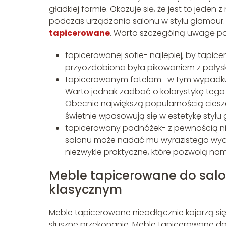
gładkiej formie. Okazuje się, że jest to jed
podczas urządzania salonu w stylu glamou
tapicerowane
. Warto szczególną uwagę po
tapicerowanej sofie- najlepiej, by tapi
przyozdobiona była pikowaniem z poły
tapicerowanym fotelom- w tym wypadku 
Warto jednak zadbać o kolorystykę tego 
Obecnie największą popularnością cieszą 
świetnie wpasowują się w estetykę stylu
tapicerowany podnóżek- z pewnością ni
salonu może nadać mu wyrazistego wydź
niezwykle praktyczne, które pozwolą nam 
Meble tapicerowane do sal
klasycznym
Meble tapicerowane nieodłącznie kojarzą się z
słuszne przekonanie. Meble tapicerowane d