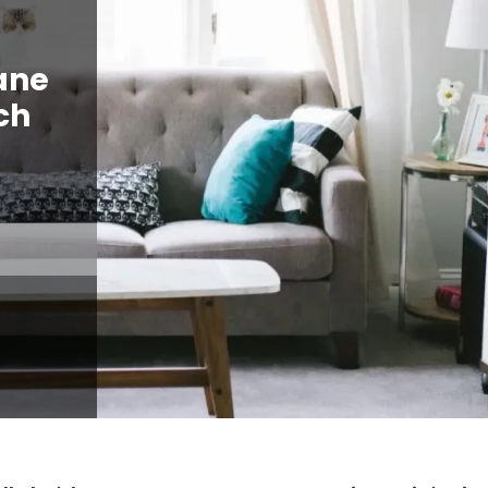
ane
ch