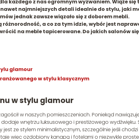
 dla każdego z nas ogromnym wyzwaniem. Wiąże się t
awet najmniejszych detali idealnie do stylu, jaki m
mów jednak zawsze wiązało się z doborem mebli.
 różnorodność, a co za tym idzie, wybór jest napra
wrócić na meble tapicerowane. Do jakich salonów się
tylu glamour
aranżowanego w stylu klasycznym
nu w stylu glamour
 zagościł w naszych pomieszczeniach. Poniekąd nawiązuj
ie dodaje wnętrzu luksusowego i prestiżowego wydźwięku. S
est ze stylem minimalistycznym, szczególnie jeśli chodzi
taje więc ozdobiony kanapą i fotelami o niezwykle prostej