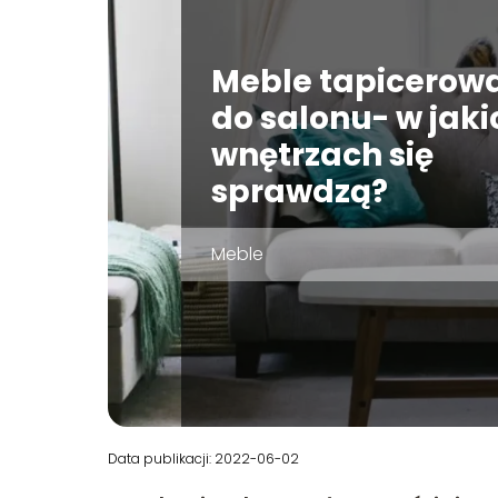
Meble tapicerow
do salonu- w jaki
wnętrzach się
sprawdzą?
Meble
Data publikacji: 2022-06-02