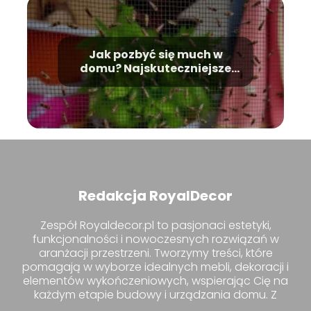
Jak pozbyć się much w
domu? Najskuteczniejsze
metody radzenia sobie z
nimi
Redakcja RoyalDecor
Zespół Royaldecor.pl to pasjonaci estetyki,
funkcjonalności i nowoczesnych rozwiązań w
aranżacji przestrzeni. Tworzymy treści, które
pomagają w wyborze idealnych mebli, dekoracji i
elementów wykończeniowych, wspierając Cię na
każdym etapie budowy i urządzania domu. Z
nami znajdziesz inspiracje i praktyczne porady,